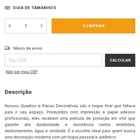
GUIA DE TAMANHOS
ALTERAR CEP
Entregas para o CEP:
Meios de envio
CALCULAR
Não sei meu CEP
Descrição
Nossos Quadros e Placas Decorativas são o toque final que faltava
para o seu espaço. Produzidos com impressão e papel adesivo
profissionais, eles recebem uma película de proteção em vinil que
garante alta durabilidade e resistência contra arranhões,
desbotamento, água e umidade. É a escolha ideal para quem busca
uma decoração moderna com um toque pessoal e autêntico.