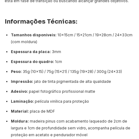
está em fase de transição ou buscando alcançar grandes objetivos.
Informações Técnicas:
Tamanhos disponíveis:
10x15cm / 15x21cm / 19x28cm / 24x33cm
(com moldura)
Espessura da placa:
3mm
Espessura do quadro:
1cm
Peso:
35g (10x15) / 75g (15x21) / 135g (19x28) / 300g (24x33)
Impressão:
jato de tinta pigmentada de alta qualidade
Adesivo:
papel fotográfico profissional matte
Laminação:
película vinílica para proteção
Material:
placa de MDF
Moldura:
madeira pinus com acabamento laqueado de 2cm de
largura e 1cm de profundidade sem vidro, acompanha película de
proteção em acetato e pendurador móvel