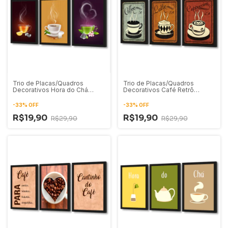
Trio de Placas/Quadros
Trio de Placas/Quadros
Decorativos Hora do Chá
Decorativos Café Retrô
Ilustrações 01
Vintage Coffee Latte
Cappuccino
-
33
%
OFF
-
33
%
OFF
R$19,90
R$19,90
R$29,90
R$29,90