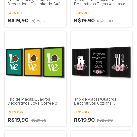
Decorativos Cantinho do Café
Decorativos Taças Xícaras e
com Copo, Xícara e Bule
Tigelas
-
33
%
OFF
-
33
%
OFF
R$19,90
R$19,90
R$29,90
R$29,90
Trio de Placas/Quadros
Trio de Placas/Quadros
Decorativos Love Coffee 01
Decorativos Cozinha
Temperada com Amor 01
-
33
%
OFF
-
33
%
OFF
R$19,90
R$19,90
R$29,90
R$29,90