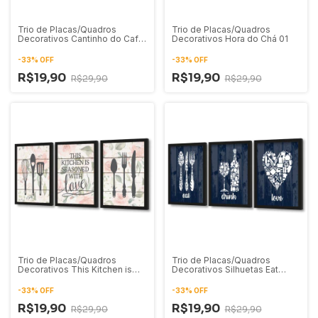
Trio de Placas/Quadros
Trio de Placas/Quadros
Decorativos Cantinho do Café
Decorativos Hora do Chá 01
01
-
33
%
OFF
-
33
%
OFF
R$19,90
R$19,90
R$29,90
R$29,90
Trio de Placas/Quadros
Trio de Placas/Quadros
Decorativos This Kitchen is
Decorativos Silhuetas Eat
Seasoned With Love
Drink Love Azul Marinho
-
33
%
OFF
-
33
%
OFF
R$19,90
R$19,90
R$29,90
R$29,90