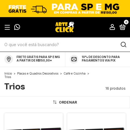
0
FRETE GRÁTIS PARA SP E MG
10% DE DESCONTO PARA
A PARTIR DE R$150,00*
PAGAMENTOS VIA PIX
Início
>
Placas e Quadros Decorativos
>
Café e Cozinha
>
Trios
Trios
16 produtos
ORDENAR