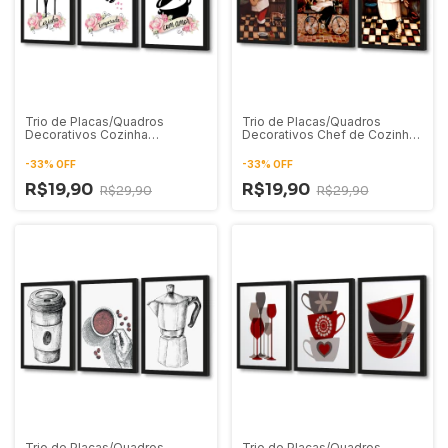
Trio de Placas/Quadros
Trio de Placas/Quadros
Decorativos Cozinha
Decorativos Chef de Cozinha
Temperada com Amor 02
Retrô-Vintage
-
33
%
OFF
-
33
%
OFF
R$19,90
R$19,90
R$29,90
R$29,90
Trio de Placas/Quadros
Trio de Placas/Quadros