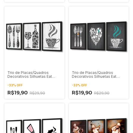
Trio de Placas/Quadros
Trio de Placas/Quadros
Decorativos Silhuetas Eat
Decorativos Silhuetas Eat
Drink Coffee 01
Love Coffee
-
33
%
OFF
-
33
%
OFF
R$19,90
R$19,90
R$29,90
R$29,90