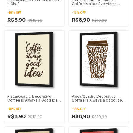
a Chef
Coffee Makes Everything
Possible
-
18
%
OFF
-
18
%
OFF
R$8,90
R$8,90
R$10,90
R$10,90
Placa/Quadro Decorativo
Placa/Quadro Decorativo
Coffee is Always a Good Idea
Coffee is Always a Good Idea
02
01
-
18
%
OFF
-
18
%
OFF
R$8,90
R$8,90
R$10,90
R$10,90