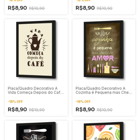
R$8,90
R$8,90
R$10,90
R$10,90
Placa/Quadro Decorativo A
Placa/Quadro Decorativo A
Vida Começa Depois do Café
Cozinha é Pequena mas Cheia
01
de Amor 03
-
18
%
OFF
-
18
%
OFF
R$8,90
R$8,90
R$10,90
R$10,90