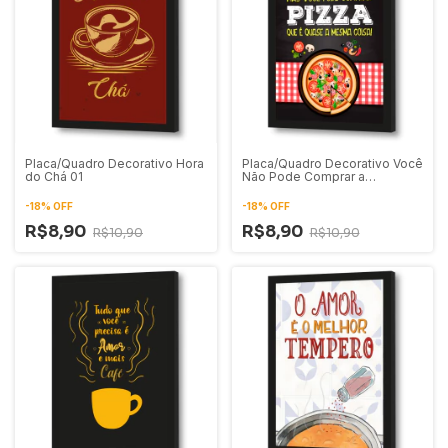
Placa/Quadro Decorativo Hora
Placa/Quadro Decorativo Você
do Chá 01
Não Pode Comprar a
Felicidade Mas Você Pode
Comprar Pizza
-
18
%
OFF
-
18
%
OFF
R$8,90
R$8,90
R$10,90
R$10,90