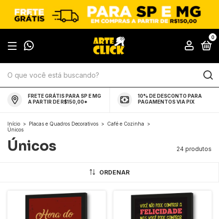
0
FRETE GRÁTIS PARA SP E MG
10% DE DESCONTO PARA
A PARTIR DE R$150,00*
PAGAMENTOS VIA PIX
Início
>
Placas e Quadros Decorativos
>
Café e Cozinha
>
Únicos
Únicos
24 produtos
ORDENAR