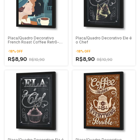
Placa/Quadro Decorativo
Placa/Quadro Decorativo Ele é
French Roast Coffee Retrô-
o Chef
Vintage
-
18
%
OFF
-
18
%
OFF
R$8,90
R$8,90
R$10,90
R$10,90
Placa/Quadro Decorativo Ela é
Placa/Quadro Decorativo