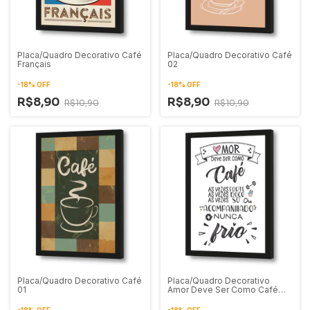
Placa/Quadro Decorativo Café
Placa/Quadro Decorativo Café
Français
02
-
18
%
OFF
-
18
%
OFF
R$8,90
R$8,90
R$10,90
R$10,90
Placa/Quadro Decorativo Café
Placa/Quadro Decorativo
01
Amor Deve Ser Como Café
Nunca Frio
-
18
%
OFF
-
18
%
OFF