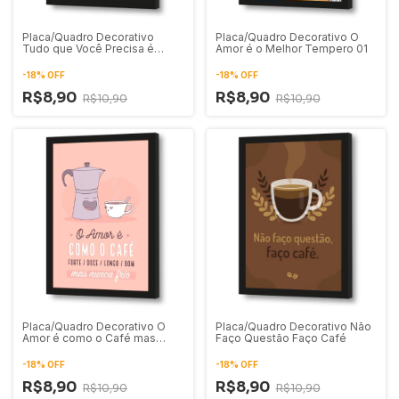
Placa/Quadro Decorativo
Placa/Quadro Decorativo O
Tudo que Você Precisa é
Amor é o Melhor Tempero 01
Amor e Mais Café
-
18
%
OFF
-
18
%
OFF
R$8,90
R$8,90
R$10,90
R$10,90
Placa/Quadro Decorativo O
Placa/Quadro Decorativo Não
Amor é como o Café mas
Faço Questão Faço Café
Nunca Frio
-
18
%
OFF
-
18
%
OFF
R$8,90
R$8,90
R$10,90
R$10,90