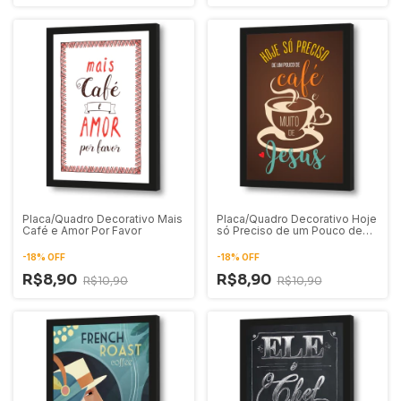
Placa/Quadro Decorativo Mais
Placa/Quadro Decorativo Hoje
Café e Amor Por Favor
só Preciso de um Pouco de
Café e Muito de Jesus
-
18
%
OFF
-
18
%
OFF
R$8,90
R$8,90
R$10,90
R$10,90