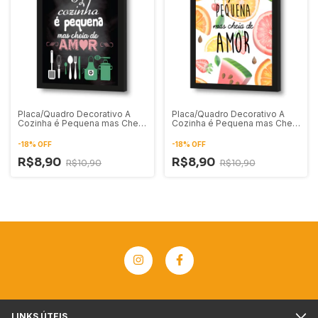
Placa/Quadro Decorativo A
Placa/Quadro Decorativo A
Cozinha é Pequena mas Cheia
Cozinha é Pequena mas Cheia
de Amor 02
de Amor 01
-
18
%
OFF
-
18
%
OFF
R$8,90
R$8,90
R$10,90
R$10,90
LINKS ÚTEIS