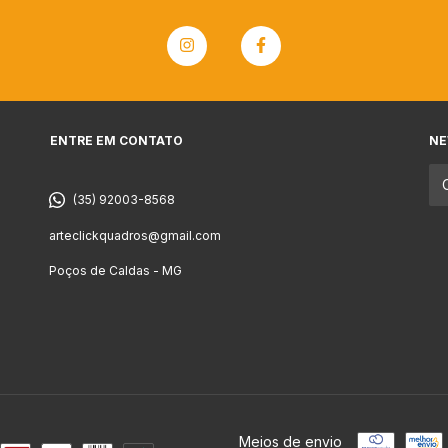
ENTRE EM CONTATO
NE
(35) 92003-8568
arteclickquadros@gmail.com
Poços de Caldas - MG
Meios de envio