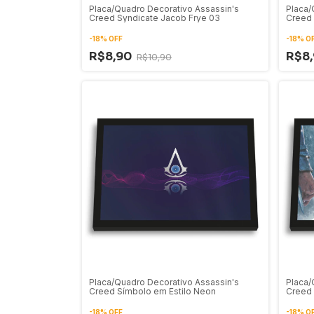
Placa/Quadro Decorativo Assassin's
Placa/
Creed Syndicate Jacob Frye 03
Creed 
-
18
%
OFF
-
18
%
O
R$8,90
R$8
R$10,90
Placa/Quadro Decorativo Assassin's
Placa/
Creed Símbolo em Estilo Neon
Creed
-
18
%
OFF
-
18
%
O