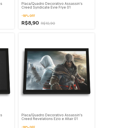
's
Placa/Quadro Decorativo Assassin's
Creed Syndicate Evie Frye 01
-
18
%
OFF
R$8,90
R$10,90
's
Placa/Quadro Decorativo Assassin's
Creed Revelations Ezio e Altair 01
-
18
%
OFF