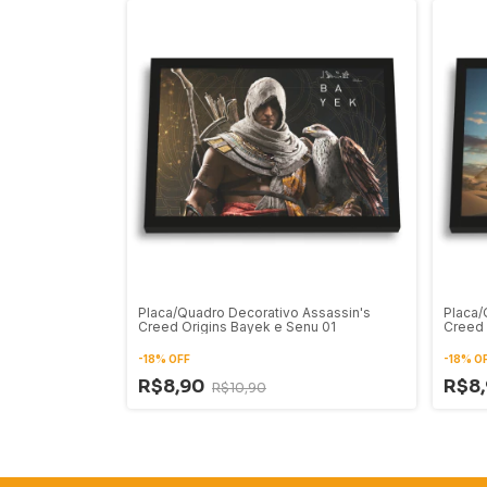
Placa/Quadro Decorativo Assassin's
Placa/
Creed Origins Bayek e Senu 01
Creed 
-
18
%
OFF
-
18
%
O
R$8,90
R$8
R$10,90