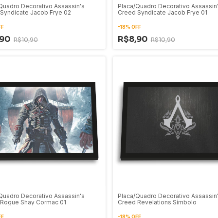
Quadro Decorativo Assassin's
Placa/Quadro Decorativo Assassin
Syndicate Jacob Frye 02
Creed Syndicate Jacob Frye 01
FF
-
18
%
OFF
,90
R$8,90
R$10,90
R$10,90
Quadro Decorativo Assassin's
Placa/Quadro Decorativo Assassin
 Rogue Shay Cormac 01
Creed Revelations Símbolo
FF
-
18
%
OFF