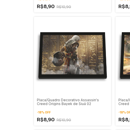
R$8,90
R$8
R$10,90
Placa/Quadro Decorativo Assassin's
Placa/
Creed Origins Bayek de Siuá 02
Creed 
-
18
%
OFF
-
18
%
O
R$8,90
R$8
R$10,90