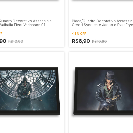
Quadro Decorativo Assassin's
Placa/Quadro Decorativo Assassin
Valhalla Eivor Varinsson 01
Creed Syndicate Jacob e Evie Frye
FF
-
18
%
OFF
,90
R$8,90
R$10,90
R$10,90