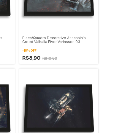
's
Placa/Quadro Decorativo Assassin's
Creed Valhalla Eivor Varinsson 03
-
18
%
OFF
R$8,90
R$10,90