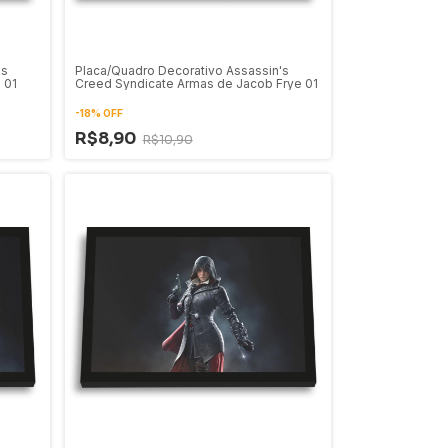
's
Placa/Quadro Decorativo Assassin's
 01
Creed Syndicate Armas de Jacob Frye 01
-
18
%
OFF
R$8,90
R$10,90