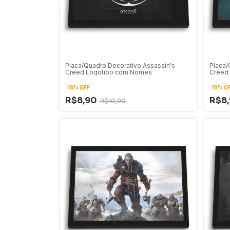
Placa/Quadro Decorativo Assassin's
Placa/
Creed Logotipo com Nomes
Creed V
-
18
%
OFF
-
18
%
O
R$8,90
R$8
R$10,90