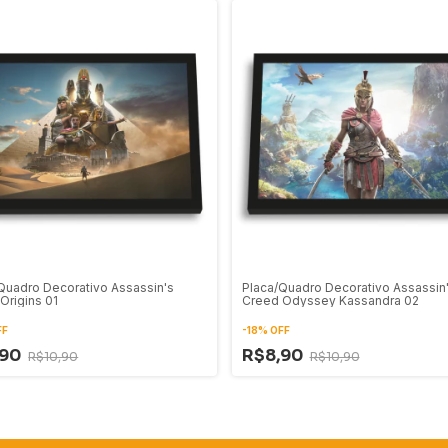
Quadro Decorativo Assassin's
Placa/Quadro Decorativo Assassin
Origins 01
Creed Odyssey Kassandra 02
FF
-
18
%
OFF
,90
R$8,90
R$10,90
R$10,90