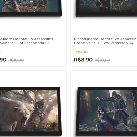
Quadro Decorativo Assassin's
Placa/Quadro Decorativo Assassin
alhalla Eivor Varinsdottir 01
Creed Valhalla Eivor Varinsson 04
FF
-
18
%
OFF
,90
R$8,90
R$10,90
R$10,90