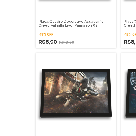
Placa/Quadro Decorativo Assassin's
Placa/
Creed Valhalla Eivor Varinsson 02
Creed 
-
18
%
OFF
-
18
%
O
R$8,90
R$8
R$10,90