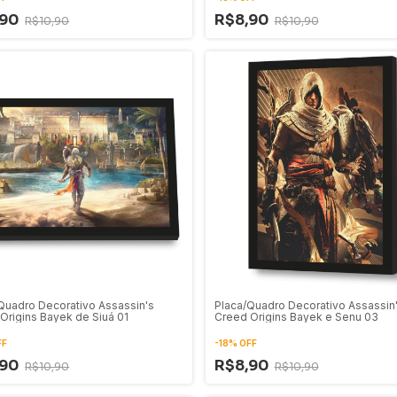
,90
R$8,90
R$10,90
R$10,90
Quadro Decorativo Assassin's
Placa/Quadro Decorativo Assassin
Origins Bayek de Siuá 01
Creed Origins Bayek e Senu 03
FF
-
18
%
OFF
,90
R$8,90
R$10,90
R$10,90