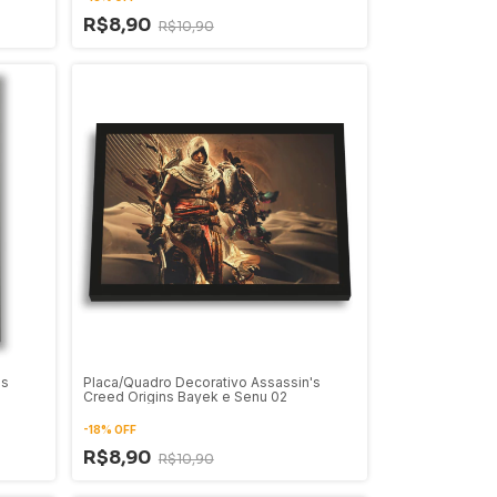
R$8,90
R$10,90
's
Placa/Quadro Decorativo Assassin's
Creed Origins Bayek e Senu 02
-
18
%
OFF
R$8,90
R$10,90