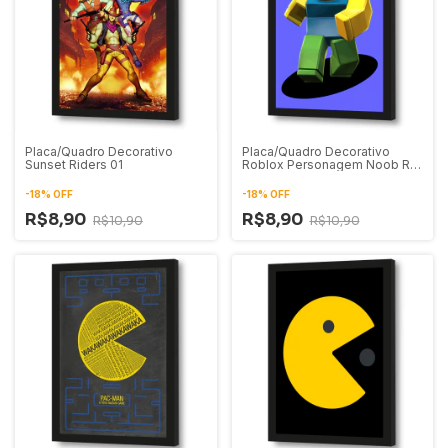
Placa/Quadro Decorativo
Placa/Quadro Decorativo
Sunset Riders 01
Roblox Personagem Noob R15
01
-
18
%
OFF
-
18
%
OFF
R$8,90
R$8,90
R$10,90
R$10,90