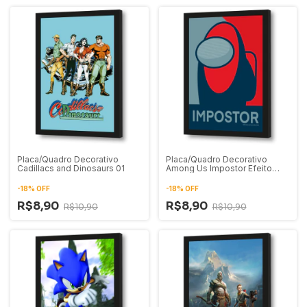
Placa/Quadro Decorativo
Placa/Quadro Decorativo
Cadillacs and Dinosaurs 01
Among Us Impostor Efeito
Hope Pop Art
-
18
%
OFF
-
18
%
OFF
R$8,90
R$8,90
R$10,90
R$10,90