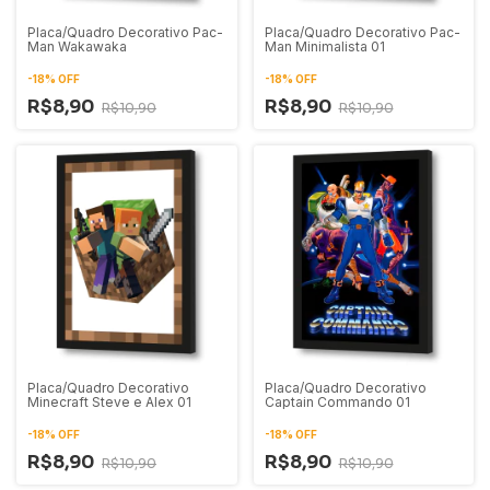
Placa/Quadro Decorativo Pac-
Placa/Quadro Decorativo Pac-
Man Wakawaka
Man Minimalista 01
-
18
%
OFF
-
18
%
OFF
R$8,90
R$8,90
R$10,90
R$10,90
Placa/Quadro Decorativo
Placa/Quadro Decorativo
Minecraft Steve e Alex 01
Captain Commando 01
-
18
%
OFF
-
18
%
OFF
R$8,90
R$8,90
R$10,90
R$10,90