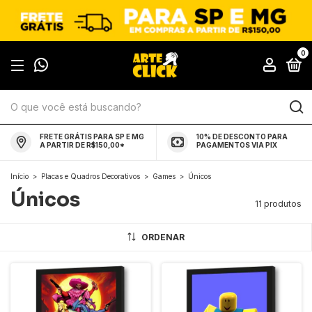
0
FRETE GRÁTIS PARA SP E MG
10% DE DESCONTO PARA
A PARTIR DE R$150,00*
PAGAMENTOS VIA PIX
Início
>
Placas e Quadros Decorativos
>
Games
>
Únicos
Únicos
11 produtos
ORDENAR