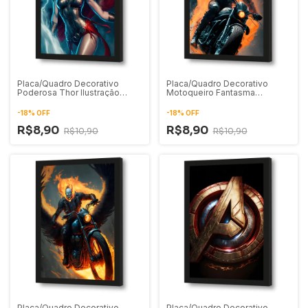
Placa/Quadro Decorativo
Placa/Quadro Decorativo
Poderosa Thor Ilustração
Motoqueiro Fantasma
Digital 01
Ilustração Digital 02
-
18
%
OFF
-
18
%
OFF
R$8,90
R$8,90
R$10,90
R$10,90
Placa/Quadro Decorativo
Placa/Quadro Decorativo