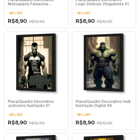
Motoqueiro Fantasma
Logo Símbolo Vingadores 01
Ilustração Digital 01
-
18
%
OFF
-
18
%
OFF
R$8,90
R$8,90
R$10,90
R$10,90
Placa/Quadro Decorativo
Placa/Quadro Decorativo Hulk
Justiceiro Ilustração 01
Ilustração Digital 06
-
18
%
OFF
-
18
%
OFF
R$8,90
R$8,90
R$10,90
R$10,90