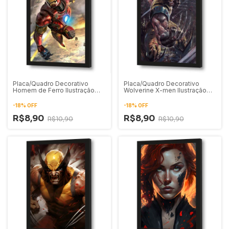
Placa/Quadro Decorativo
Placa/Quadro Decorativo
Homem de Ferro Ilustração
Wolverine X-men Ilustração
Artística 01
Artística 02
-
18
%
OFF
-
18
%
OFF
R$8,90
R$8,90
R$10,90
R$10,90