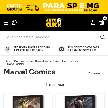
0
FRETE GRÁTIS PARA SP E MG
10% DE DESCONTO PARA
A PARTIR DE R$150,00*
PAGAMENTOS VIA PIX
Início
>
Placas e Quadros Decorativos
>
Super-Heróis e Vilões
>
Marvel Comics
Marvel Comics
35 produtos
ORDENAR