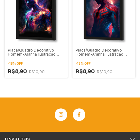
Placa/Quadro Decorativo
Placa/Quadro Decorativo
Homem-Aranha Ilustração
Homem-Aranha Ilustração
Digital 02
Digital 01
-
18
%
OFF
-
18
%
OFF
R$8,90
R$8,90
R$10,90
R$10,90
LINKS ÚTEIS