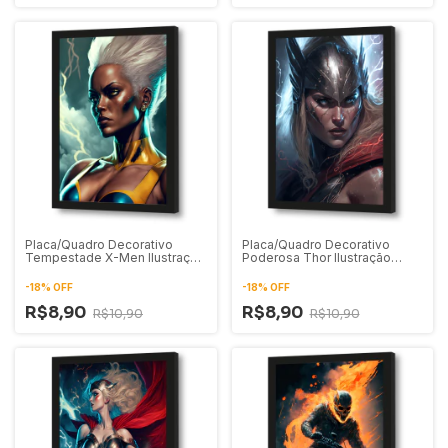
Placa/Quadro Decorativo
Placa/Quadro Decorativo
Tempestade X-Men Ilustração
Poderosa Thor Ilustração
Digital 01
Digital 02
-
18
%
OFF
-
18
%
OFF
R$8,90
R$8,90
R$10,90
R$10,90