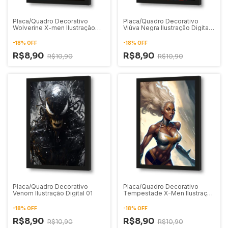
Placa/Quadro Decorativo
Placa/Quadro Decorativo
Wolverine X-men Ilustração
Viúva Negra Ilustração Digital
Artística 01
01
-
18
%
OFF
-
18
%
OFF
R$8,90
R$8,90
R$10,90
R$10,90
Placa/Quadro Decorativo
Placa/Quadro Decorativo
Venom Ilustração Digital 01
Tempestade X-Men Ilustração
Digital 02
-
18
%
OFF
-
18
%
OFF
R$8,90
R$8,90
R$10,90
R$10,90