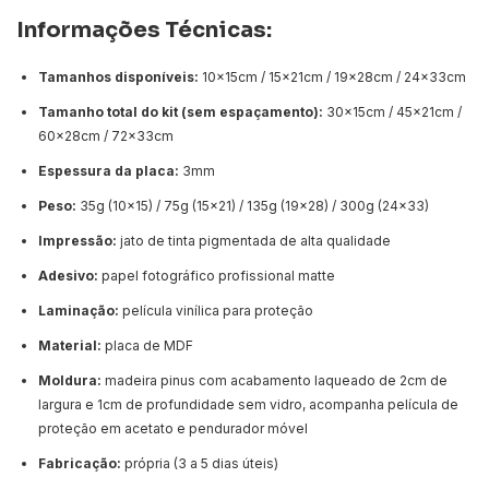
Informações Técnicas:
Tamanhos disponíveis:
10x15cm / 15x21cm / 19x28cm / 24x33cm
Tamanho total do kit (sem espaçamento):
30x15cm / 45x21cm /
60x28cm / 72x33cm
Espessura da placa:
3mm
Peso:
35g (10x15) / 75g (15x21) / 135g (19x28) / 300g (24x33)
Impressão:
jato de tinta pigmentada de alta qualidade
Adesivo:
papel fotográfico profissional matte
Laminação:
película vinílica para proteção
Material:
placa de MDF
Moldura:
madeira pinus com acabamento laqueado de 2cm de
largura e 1cm de profundidade sem vidro, acompanha película de
proteção em acetato e pendurador móvel
Fabricação:
própria (3 a 5 dias úteis)