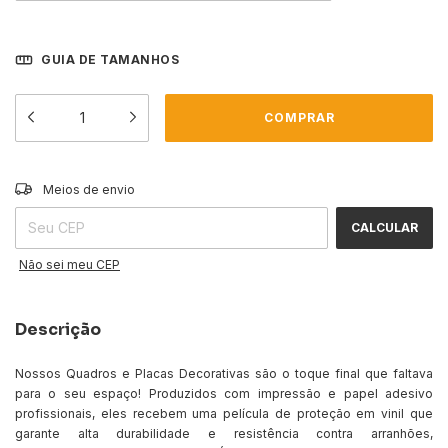
GUIA DE TAMANHOS
ALTERAR CEP
Entregas para o CEP:
Meios de envio
CALCULAR
Não sei meu CEP
Descrição
Nossos Quadros e Placas Decorativas são o toque final que faltava
para o seu espaço! Produzidos com impressão e papel adesivo
profissionais, eles recebem uma película de proteção em vinil que
garante alta durabilidade e resistência contra arranhões,