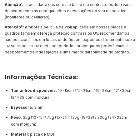
Atenção¹:
a tonalidade das cores, o brilho e o contraste podem variar
de acordo com as configurações e resoluções do seu dispositivo
(monitores ou celulares).
Atenção²:
embora a película de vinil aplicada em nossas placas e
quadros também ofereça proteção contra raios UV, recomendamos
não posicioná-los em locais onde fiquem expostos diretamente sob a
luz solar, pois a luz direta por períodos prolongados poderá causar
desbotamentos indesejados e uma menor durabilidade do produto.
Informações Técnicas:
Tamanhos disponíveis:
10x15cm / 15x21cm / 19x28cm / 21x30cm
(24x33 com moldura)
Espessura:
3mm
Peso:
35g (10x15) / 75g (15x21) / 135g (19x28) / 300g (24x33cm
com moldura)
Material:
placa de MDF