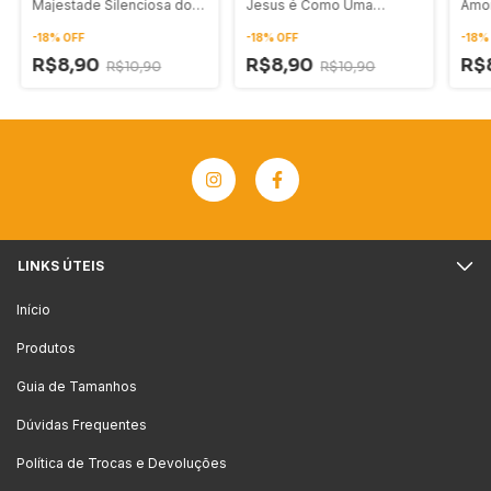
Majestade Silenciosa do
Jesus é Como Uma
Amor
Leão de Judá
Cidade de Refúgio
-
18
%
OFF
-
18
%
OFF
-
18
R$8,90
R$8,90
R$
R$10,90
R$10,90
LINKS ÚTEIS
Início
Produtos
Guia de Tamanhos
Dúvidas Frequentes
Política de Trocas e Devoluções