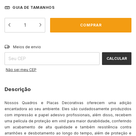
GUIA DE TAMANHOS
ALTERAR CEP
Entregas para o CEP:
Meios de envio
CALCULAR
Não sei meu CEP
Descrição
Nossos Quadros e Placas Decorativas oferecem uma adição
encantadora ao seu ambiente. Eles são cuidadosamente produzidos
com impressão e papel adesivo profissionais, além disso, recebem
uma película de proteção em vinil para maior durabilidade, conferindo
um acabamento de alta qualidade e também resistência contra
arranhões e desbotamento ao longo do tempo, além de proteção e