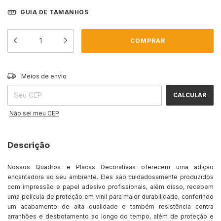
GUIA DE TAMANHOS
ALTERAR CEP
Entregas para o CEP:
Meios de envio
CALCULAR
Não sei meu CEP
Descrição
Nossos Quadros e Placas Decorativas oferecem uma adição
encantadora ao seu ambiente. Eles são cuidadosamente produzidos
com impressão e papel adesivo profissionais, além disso, recebem
uma película de proteção em vinil para maior durabilidade, conferindo
um acabamento de alta qualidade e também resistência contra
arranhões e desbotamento ao longo do tempo, além de proteção e