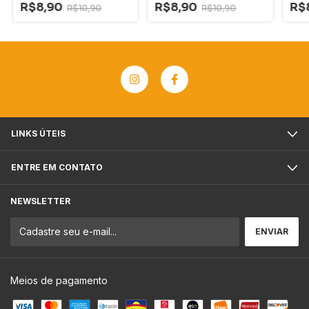
R$8,90
R$8,90
R$
R$10,90
R$10,90
LINKS ÚTEIS
ENTRE EM CONTATO
NEWSLETTER
Meios de pagamento