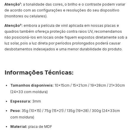
Atenção¹:
a tonalidade das cores, o brilho e o contraste podem variar
de acordo com as configurações e resoluções do seu dispositivo
(monitores ou celulares).
Atenção²:
embora a película de vinil aplicada em nossas placas e
quadros também ofereça proteção contra raios UV, recomendamos
não posicioná-los em locais onde fiquem expostos diretamente sob a
luz solar, pois a luz direta por períodos prolongados poderá causar
desbotamentos indesejados e uma menor durabilidade do produto.
Informações Técnicas:
Tamanhos disponíveis:
10x15cm / 15x21cm / 19x28cm / 21x30cm
(24x33 com moldura)
Espessura:
3mm
Peso:
35g (10x15) / 75g (15x21) / 135g (19x28) / 300g (24x33cm
com moldura)
Material:
placa de MDF