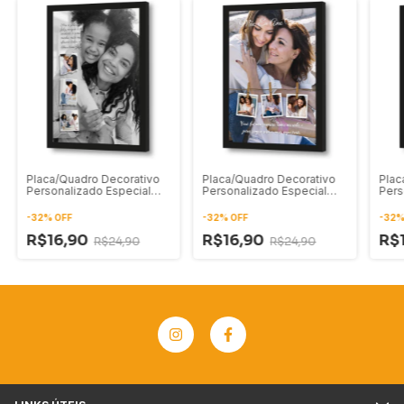
Placa/Quadro Decorativo
Placa/Quadro Decorativo
Plac
Personalizado Especial
Personalizado Especial
Pers
para Mães com Fotos e
para Mães com Fotos e
para
Frase 02
Frase 03
Fras
-
32
%
OFF
-
32
%
OFF
-
32
R$16,90
R$16,90
R$
R$24,90
R$24,90