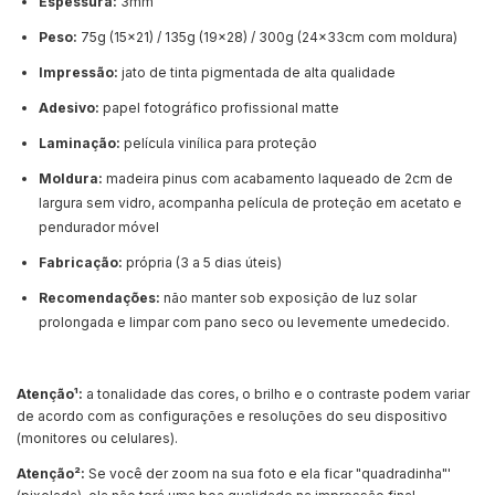
Espessura:
3mm
Peso:
75g (15x21) / 135g (19x28) / 300g (24x33cm com moldura)
Impressão:
jato de tinta pigmentada de alta qualidade
Adesivo:
papel fotográfico profissional matte
Laminação:
película vinílica para proteção
Moldura:
madeira pinus com acabamento laqueado de 2cm de
largura sem vidro, acompanha película de proteção em acetato e
pendurador móvel
Fabricação:
própria (3 a 5 dias úteis)
Recomendações:
não manter sob exposição de luz solar
prolongada e limpar com pano seco ou levemente umedecido.
Atenção¹:
a tonalidade das cores, o brilho e o contraste podem variar
de acordo com as configurações e resoluções do seu dispositivo
(monitores ou celulares).
Atenção²:
Se você der zoom na sua foto e ela ficar "quadradinha"'