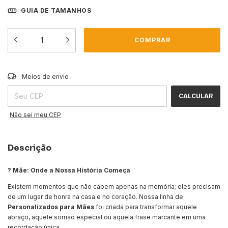
GUIA DE TAMANHOS
ALTERAR CEP
Entregas para o CEP:
Meios de envio
CALCULAR
Não sei meu CEP
Descrição
? Mãe: Onde a Nossa História Começa
Existem momentos que não cabem apenas na memória; eles precisam
de um lugar de honra na casa e no coração. Nossa linha de
Personalizados para Mães
foi criada para transformar aquele
abraço, aquele sorriso especial ou aquela frase marcante em uma
recordação única.