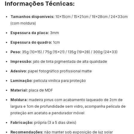
Informações Técnicas:
Tamanhos disponíveis:
10x15cm / 15x21cm / 19x28cm / 24x33cm
(com moldura)
Espessura da placa:
3mm
Espessura do quadro:
1cm
Peso:
35g (10x15) / 75g (15x21) / 135g (19x28) / 300g (24x33)
Impressão:
jato de tinta pigmentada de alta qualidade
Adesivo:
papel fotográfico profissional matte
Laminação:
película vinílica para proteção
Material:
placa de MDF
Moldura:
madeira pinus com acabamento laqueado de 2cm de
largura e 1cm de profundidade sem vidro, acompanha película de
proteção em acetato e pendurador móvel
Fabricação:
própria (3 a 5 dias úteis)
Recomendações:
não manter sob exposição de luz solar