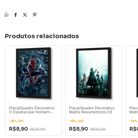
Produtos relacionados
Placa/Quadro Decorativo
Placa/Quadro Decorativo
Plac
O Espetacular Homem-
Matrix Resurrections 03
Matr
Aranha 01
-
18
%
OFF
-
18
%
OFF
-
18
R$8,90
R$8,90
R$
R$10,90
R$10,90