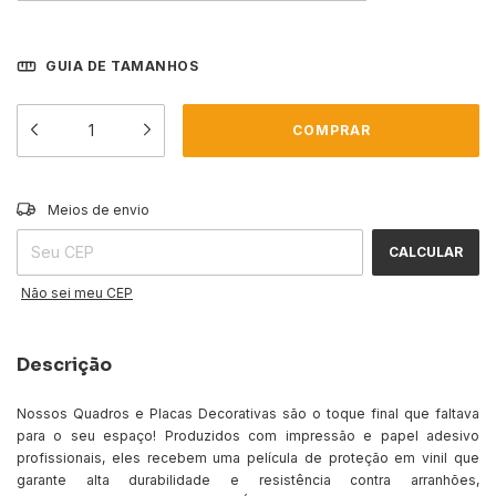
GUIA DE TAMANHOS
ALTERAR CEP
Entregas para o CEP:
Meios de envio
CALCULAR
Não sei meu CEP
Descrição
Nossos Quadros e Placas Decorativas são o toque final que faltava
para o seu espaço! Produzidos com impressão e papel adesivo
profissionais, eles recebem uma película de proteção em vinil que
garante alta durabilidade e resistência contra arranhões,