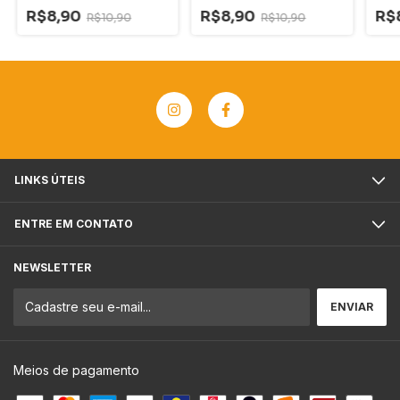
R$8,90
R$8,90
R$
R$10,90
R$10,90
LINKS ÚTEIS
ENTRE EM CONTATO
NEWSLETTER
Meios de pagamento