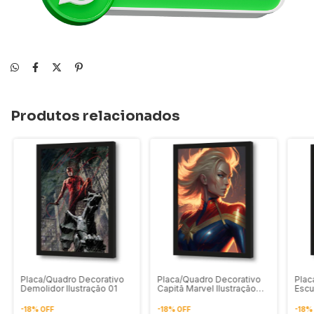
Produtos relacionados
Placa/Quadro Decorativo
Placa/Quadro Decorativo
Plac
Demolidor Ilustração 01
Capitã Marvel Ilustração
Escu
Digital 01
Fund
-
18
%
OFF
-
18
%
OFF
-
18