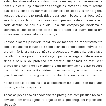
estilo, transformando cômodos comuns em espaços que realmente
têm a sua cara. Seja para trazer a energia e a força do Homem-Aranha
para o seu quarto ou dar mais personalidade ao seu cantinho geek,
nossos quadros são produzidos para quem busca uma decoração
autêntica, garantindo que o seu gosto pessoal esteja presente em
cada detalhe do seu dia a dia. Pela sua composição moderna e
vibrante, é uma excelente opção para presentear quem busca um
toque heróico e inovador na decoração.
Nossos quadros possuem molduras de madeira de reflorestamento
com acabamento laqueado e acompanham penduradores móveis. Se
preferir não furar a parede, não se preocupe: enviamos fita dupla face
de alta fixação para uma instalação prática e segura. Oferecemos
ainda a película de proteção em acetato, super fácil de manusear
graças ao sistema de fechamento com flexipontas na parte traseira
das molduras. Ao evitar vidros convencionais, nossos produtos
garantem muito mais segurança em ambientes com crianças ou pets.
Nossas placas decorativas já acompanham fita dupla face para uma
decoração rápida e prática.
Todas as peças são cuidadosamente protegidas com plástico bolha e
enviadas em embalagens reforçadas para que cheguem impecáveis
até você.