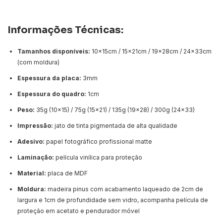
Informações Técnicas:
Tamanhos disponíveis:
10x15cm / 15x21cm / 19x28cm / 24x33cm
(com moldura)
Espessura da placa:
3mm
Espessura do quadro:
1cm
Peso:
35g (10x15) / 75g (15x21) / 135g (19x28) / 300g (24x33)
Impressão:
jato de tinta pigmentada de alta qualidade
Adesivo:
papel fotográfico profissional matte
Laminação:
película vinílica para proteção
Material:
placa de MDF
Moldura:
madeira pinus com acabamento laqueado de 2cm de
largura e 1cm de profundidade sem vidro, acompanha película de
proteção em acetato e pendurador móvel