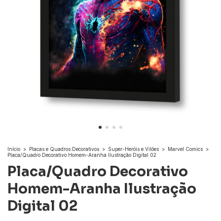
Início
>
Placas e Quadros Decorativos
>
Super-Heróis e Vilões
>
Marvel Comics
>
Placa/Quadro Decorativo Homem-Aranha Ilustração Digital 02
Placa/Quadro Decorativo
Homem-Aranha Ilustração
Digital 02