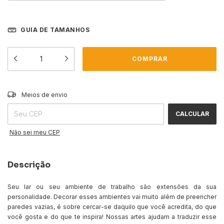
GUIA DE TAMANHOS
ALTERAR CEP
Entregas para o CEP:
Meios de envio
CALCULAR
Não sei meu CEP
Descrição
Seu lar ou seu ambiente de trabalho são extensões da sua
personalidade. Decorar esses ambientes vai muito além de preencher
paredes vazias, é sobre cercar-se daquilo que você acredita, do que
você gosta e do que te inspira! Nossas artes ajudam a traduzir esse