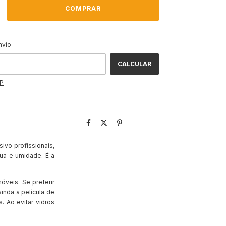
ALTERAR CEP
CEP:
nvio
CALCULAR
EP
ivo profissionais,
gua e umidade. É a
eis. Se preferir
inda a película de
. Ao evitar vidros