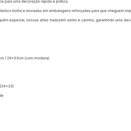
ce para uma decoração rápida e prática.
ástico bolha e enviadas em embalagens reforçadas para que cheguem imp
guém especial, nossas artes traduzem estilo e carinho, garantindo uma dec
cm / 24x33cm (com moldura)
g (24x33)
ade