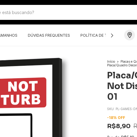
TAMANHOS
DÚVIDAS FREQUENTES
POLÍTICA DE TROCAS E DEVO
Início
>
Placas e Q
Placa/Quadro Decora
Placa/
Not Di
01
SKU:
PL-GAMES-DN
-
18
%
OFF
R$8,90
R