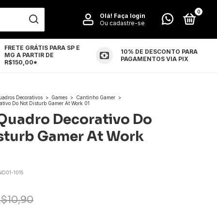
0
Olá!
Faça login
Ou cadastre-se
FRETE GRÁTIS PARA SP E
10% DE DESCONTO PARA
MG A PARTIR DE
LUÇÕES
CONTATO
PAGAMENTOS VIA PIX
R$150,00*
uadros Decorativos
>
Games
>
Cantinho Gamer
>
tivo Do Not Disturb Gamer At Work 01
Quadro Decorativo Do
sturb Gamer At Work
D01-1015
$10,90