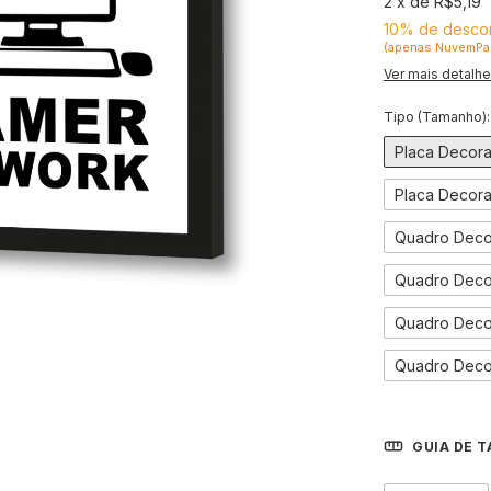
2
x
de
R$5,19
10% de desco
(apenas NuvemPa
Ver mais detalh
Tipo (Tamanho)
Placa Decora
Placa Decora
Quadro Decor
Quadro Decor
Quadro Decor
Quadro Deco
GUIA DE 