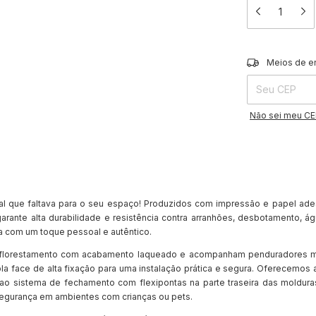
Entregas para o 
Meios de e
Não sei meu C
l que faltava para o seu espaço! Produzidos com impressão e papel ades
arante alta durabilidade e resistência contra arranhões, desbotamento, á
 com um toque pessoal e autêntico.
florestamento com acabamento laqueado e acompanham penduradores móv
la face de alta fixação para uma instalação prática e segura. Oferecemos a
ao sistema de fechamento com flexipontas na parte traseira das molduras
segurança em ambientes com crianças ou pets.