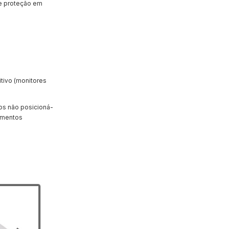
e proteção em
tivo (monitores
os não posicioná-
tamentos