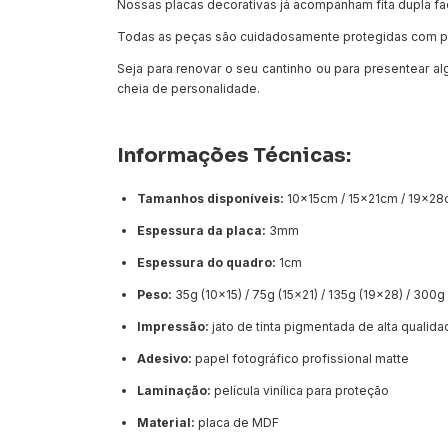
Nossas placas decorativas já acompanham fita dupla fa
Todas as peças são cuidadosamente protegidas com pl
Seja para renovar o seu cantinho ou para presentear al
cheia de personalidade.
Informações Técnicas:
Tamanhos disponíveis:
10x15cm / 15x21cm / 19x28
Espessura da placa:
3mm
Espessura do quadro:
1cm
Peso:
35g (10x15) / 75g (15x21) / 135g (19x28) / 300
Impressão:
jato de tinta pigmentada de alta qualid
Adesivo:
papel fotográfico profissional matte
Laminação:
película vinílica para proteção
Material:
placa de MDF