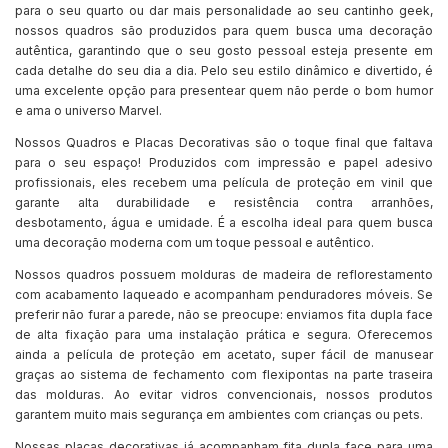
para o seu quarto ou dar mais personalidade ao seu cantinho geek,
nossos quadros são produzidos para quem busca uma decoração
autêntica, garantindo que o seu gosto pessoal esteja presente em
cada detalhe do seu dia a dia. Pelo seu estilo dinâmico e divertido, é
uma excelente opção para presentear quem não perde o bom humor
e ama o universo Marvel.
Nossos Quadros e Placas Decorativas são o toque final que faltava
para o seu espaço! Produzidos com impressão e papel adesivo
profissionais, eles recebem uma película de proteção em vinil que
garante alta durabilidade e resistência contra arranhões,
desbotamento, água e umidade. É a escolha ideal para quem busca
uma decoração moderna com um toque pessoal e autêntico.
Nossos quadros possuem molduras de madeira de reflorestamento
com acabamento laqueado e acompanham penduradores móveis. Se
preferir não furar a parede, não se preocupe: enviamos fita dupla face
de alta fixação para uma instalação prática e segura. Oferecemos
ainda a película de proteção em acetato, super fácil de manusear
graças ao sistema de fechamento com flexipontas na parte traseira
das molduras. Ao evitar vidros convencionais, nossos produtos
garantem muito mais segurança em ambientes com crianças ou pets.
Nossas placas decorativas já acompanham fita dupla face para uma