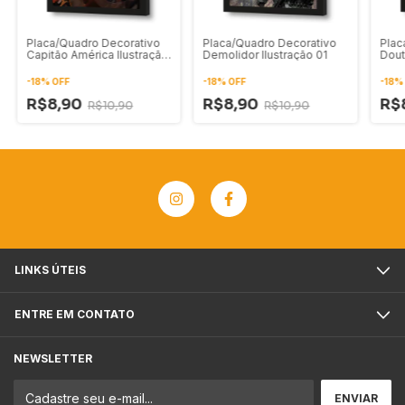
Placa/Quadro Decorativo
Placa/Quadro Decorativo
Plac
Capitão América Ilustração
Demolidor Ilustração 01
Dout
Artística 01
Digit
-
18
%
OFF
-
18
%
OFF
-
18
R$8,90
R$8,90
R$
R$10,90
R$10,90
LINKS ÚTEIS
ENTRE EM CONTATO
NEWSLETTER