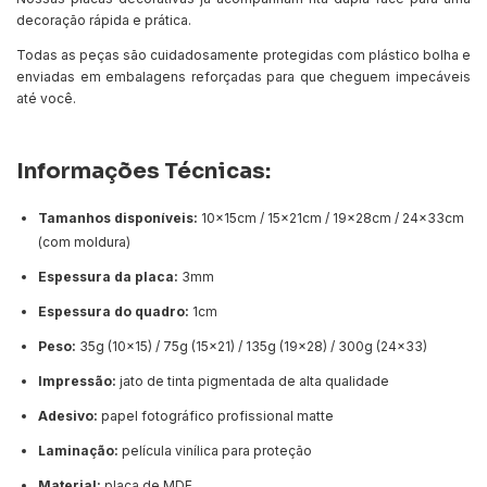
decoração rápida e prática.
Todas as peças são cuidadosamente protegidas com plástico bolha e
enviadas em embalagens reforçadas para que cheguem impecáveis
até você.
Informações Técnicas:
Tamanhos disponíveis:
10x15cm / 15x21cm / 19x28cm / 24x33cm
(com moldura)
Espessura da placa:
3mm
Espessura do quadro:
1cm
Peso:
35g (10x15) / 75g (15x21) / 135g (19x28) / 300g (24x33)
Impressão:
jato de tinta pigmentada de alta qualidade
Adesivo:
papel fotográfico profissional matte
Laminação:
película vinílica para proteção
Material:
placa de MDF