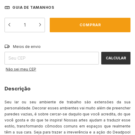
GUIA DE TAMANHOS
ALTERAR CEP
Entregas para o CEP:
Meios de envio
CALCULAR
Não sei meu CEP
Descrição
Seu lar ou seu ambiente de trabalho são extensões da sua
personalidade. Decorar esses ambientes vai muito além de preencher
paredes vazias, é sobre cercar-se daquilo que você acredita, do que
você gosta e do que te inspira! Nossas artes ajudam a traduzir esse
estilo, transformando cômodos comuns em espaços que realmente
têm a sua cara. Seja para trazer a irreverência e a ação do Deadpool