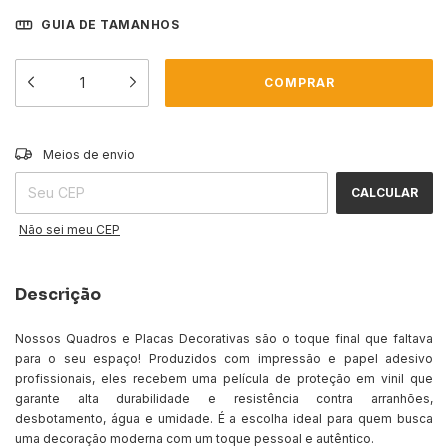
GUIA DE TAMANHOS
ALTERAR CEP
Entregas para o CEP:
Meios de envio
CALCULAR
Não sei meu CEP
Descrição
Nossos Quadros e Placas Decorativas são o toque final que faltava
para o seu espaço! Produzidos com impressão e papel adesivo
profissionais, eles recebem uma película de proteção em vinil que
garante alta durabilidade e resistência contra arranhões,
desbotamento, água e umidade. É a escolha ideal para quem busca
uma decoração moderna com um toque pessoal e autêntico.