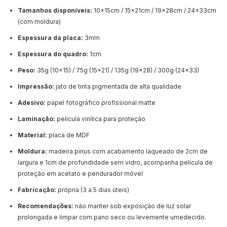
Tamanhos disponíveis:
10x15cm / 15x21cm / 19x28cm / 24x33cm
(com moldura)
Espessura da placa:
3mm
Espessura do quadro:
1cm
Peso:
35g (10x15) / 75g (15x21) / 135g (19x28) / 300g (24x33)
Impressão:
jato de tinta pigmentada de alta qualidade
Adesivo:
papel fotográfico profissional matte
Laminação:
película vinílica para proteção
Material:
placa de MDF
Moldura:
madeira pinus com acabamento laqueado de 2cm de
largura e 1cm de profundidade sem vidro, acompanha película de
proteção em acetato e pendurador móvel
Fabricação:
própria (3 a 5 dias úteis)
Recomendações:
não manter sob exposição de luz solar
prolongada e limpar com pano seco ou levemente umedecido.