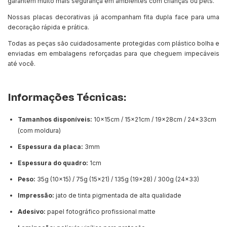
garantem muito mais segurança em ambientes com crianças ou pets.
Nossas placas decorativas já acompanham fita dupla face para uma
decoração rápida e prática.
Todas as peças são cuidadosamente protegidas com plástico bolha e
enviadas em embalagens reforçadas para que cheguem impecáveis
até você.
Informações Técnicas:
Tamanhos disponíveis:
10x15cm / 15x21cm / 19x28cm / 24x33cm
(com moldura)
Espessura da placa:
3mm
Espessura do quadro:
1cm
Peso:
35g (10x15) / 75g (15x21) / 135g (19x28) / 300g (24x33)
Impressão:
jato de tinta pigmentada de alta qualidade
Adesivo:
papel fotográfico profissional matte