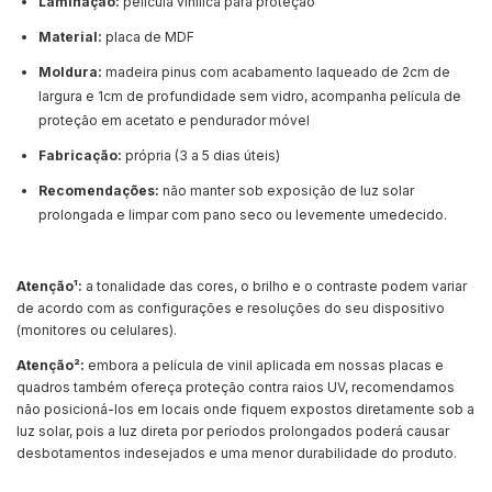
Laminação:
película vinílica para proteção
Material:
placa de MDF
Moldura:
madeira pinus com acabamento laqueado de 2cm de
largura e 1cm de profundidade sem vidro, acompanha película de
proteção em acetato e pendurador móvel
Fabricação:
própria (3 a 5 dias úteis)
Recomendações:
não manter sob exposição de luz solar
prolongada e limpar com pano seco ou levemente umedecido.
Atenção¹:
a tonalidade das cores, o brilho e o contraste podem variar
de acordo com as configurações e resoluções do seu dispositivo
(monitores ou celulares).
Atenção²:
embora a película de vinil aplicada em nossas placas e
quadros também ofereça proteção contra raios UV, recomendamos
não posicioná-los em locais onde fiquem expostos diretamente sob a
luz solar, pois a luz direta por períodos prolongados poderá causar
desbotamentos indesejados e uma menor durabilidade do produto.