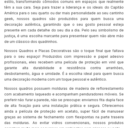
estilo, transformando cômodos comuns em espaços que realmente
têm a sua cara. Seja para trazer a liderança e os ideais do Capitão
América para o seu quarto ou dar mais personalidade ao seu cantinho
geek, nossos quadros são produzidos para quem busca uma
decoração autêntica, garantindo que o seu gosto pessoal esteja
presente em cada detalhe do seu dia a dia. Pelo seu simbolismo de
justiça, é uma escolha marcante para presentear quem não abre mão
de um clássico dos quadrinhos.
Nossos Quadros e Placas Decorativas são o toque final que faltava
para o seu espaço! Produzidos com impressão e papel adesivo
profissionais, eles recebem uma película de proteção em vinil que
garante alta durabilidade e resistência contra arranhões,
desbotamento, água e umidade. É a escolha ideal para quem busca
uma decoração moderna com um toque pessoal e autêntico.
Nossos quadros possuem molduras de madeira de reflorestamento
com acabamento laqueado e acompanham penduradores móveis. Se
preferir não furar a parede, não se preocupe: enviamos fita dupla face
de alta fixação para uma instalação prática e segura. Oferecemos
ainda a película de proteção em acetato, super fácil de manusear
graças ao sistema de fechamento com flexipontas na parte traseira
das molduras. Ao evitar vidros convencionais, nossos produtos