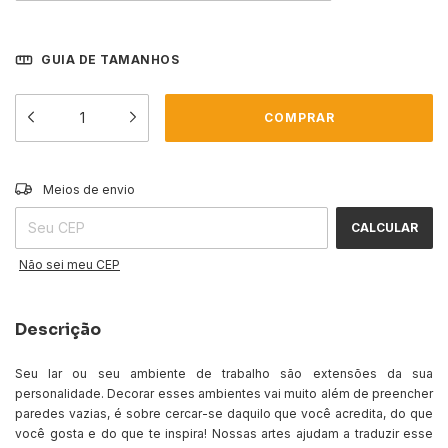
GUIA DE TAMANHOS
ALTERAR CEP
Entregas para o CEP:
Meios de envio
CALCULAR
Não sei meu CEP
Descrição
Seu lar ou seu ambiente de trabalho são extensões da sua
personalidade. Decorar esses ambientes vai muito além de preencher
paredes vazias, é sobre cercar-se daquilo que você acredita, do que
você gosta e do que te inspira! Nossas artes ajudam a traduzir esse