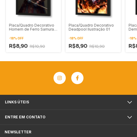
Placa/Quadro Decorativo
Placa/Quadro Decorativo
Plac
Homem de Ferro Samurai
Deadpool Ilustração 01
Demo
Ilustração Digital
-
18
%
OFF
-
18
%
OFF
-
18
R$8,90
R$8,90
R$
R$10,90
R$10,90
LINKS ÚTEIS
ENTRE EM CONTATO
NEWSLETTER