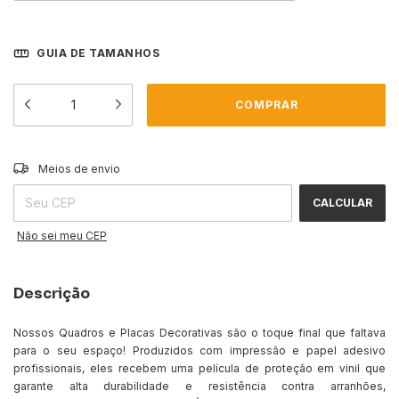
GUIA DE TAMANHOS
ALTERAR CEP
Entregas para o CEP:
Meios de envio
CALCULAR
Não sei meu CEP
Descrição
Nossos Quadros e Placas Decorativas são o toque final que faltava
para o seu espaço! Produzidos com impressão e papel adesivo
profissionais, eles recebem uma película de proteção em vinil que
garante alta durabilidade e resistência contra arranhões,