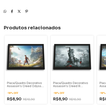
Produtos relacionados
Placa/Quadro Decorativo
Placa/Quadro Decorativo
Plac
Assassin's Creed Odyssey
Assassin's Creed III
Assa
Alexios 02
Connor Kenway 02
Alex
-
18
%
OFF
-
18
%
OFF
-
18
R$8,90
R$8,90
R$
R$10,90
R$10,90