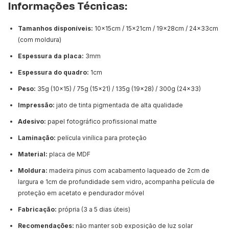
Informações Técnicas:
Tamanhos disponíveis:
10x15cm / 15x21cm / 19x28cm / 24x33cm
(com moldura)
Espessura da placa:
3mm
Espessura do quadro:
1cm
Peso:
35g (10x15) / 75g (15x21) / 135g (19x28) / 300g (24x33)
Impressão:
jato de tinta pigmentada de alta qualidade
Adesivo:
papel fotográfico profissional matte
Laminação:
película vinílica para proteção
Material:
placa de MDF
Moldura:
madeira pinus com acabamento laqueado de 2cm de
largura e 1cm de profundidade sem vidro, acompanha película de
proteção em acetato e pendurador móvel
Fabricação:
própria (3 a 5 dias úteis)
Recomendações:
não manter sob exposição de luz solar