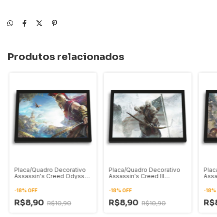
Produtos relacionados
Placa/Quadro Decorativo
Placa/Quadro Decorativo
Plac
Assassin's Creed Odyssey
Assassin's Creed III
Assa
Alexios 03
Connor Kenway 01
Alex
-
18
%
OFF
-
18
%
OFF
-
18
R$8,90
R$8,90
R$
R$10,90
R$10,90