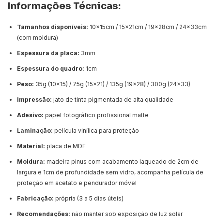
Informações Técnicas:
Tamanhos disponíveis:
10x15cm / 15x21cm / 19x28cm / 24x33cm
(com moldura)
Espessura da placa:
3mm
Espessura do quadro:
1cm
Peso:
35g (10x15) / 75g (15x21) / 135g (19x28) / 300g (24x33)
Impressão:
jato de tinta pigmentada de alta qualidade
Adesivo:
papel fotográfico profissional matte
Laminação:
película vinílica para proteção
Material:
placa de MDF
Moldura:
madeira pinus com acabamento laqueado de 2cm de
largura e 1cm de profundidade sem vidro, acompanha película de
proteção em acetato e pendurador móvel
Fabricação:
própria (3 a 5 dias úteis)
Recomendações:
não manter sob exposição de luz solar