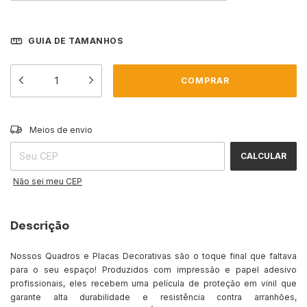
GUIA DE TAMANHOS
ALTERAR CEP
Entregas para o CEP:
Meios de envio
CALCULAR
Não sei meu CEP
Descrição
Nossos Quadros e Placas Decorativas são o toque final que faltava
para o seu espaço! Produzidos com impressão e papel adesivo
profissionais, eles recebem uma película de proteção em vinil que
garante alta durabilidade e resistência contra arranhões,