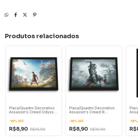
Produtos relacionados
Placa/Quadro Decorativo
Placa/Quadro Decorativo
Plac
Assassin's Creed Odyssey
Assassin's Creed III
Assa
Alexios 02
Connor Kenway 02
-
18
%
OFF
-
18
%
OFF
-
18
R$8,90
R$8,90
R$
R$10,90
R$10,90