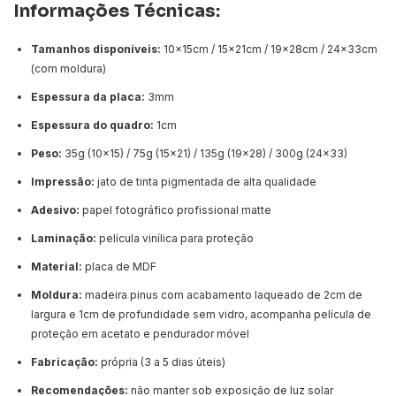
Informações Técnicas:
Tamanhos disponíveis:
10x15cm / 15x21cm / 19x28cm / 24x33cm
(com moldura)
Espessura da placa:
3mm
Espessura do quadro:
1cm
Peso:
35g (10x15) / 75g (15x21) / 135g (19x28) / 300g (24x33)
Impressão:
jato de tinta pigmentada de alta qualidade
Adesivo:
papel fotográfico profissional matte
Laminação:
película vinílica para proteção
Material:
placa de MDF
Moldura:
madeira pinus com acabamento laqueado de 2cm de
largura e 1cm de profundidade sem vidro, acompanha película de
proteção em acetato e pendurador móvel
Fabricação:
própria (3 a 5 dias úteis)
Recomendações:
não manter sob exposição de luz solar