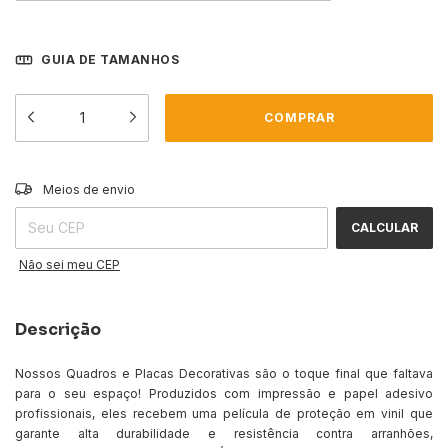
GUIA DE TAMANHOS
ALTERAR CEP
Entregas para o CEP:
Meios de envio
CALCULAR
Não sei meu CEP
Descrição
Nossos Quadros e Placas Decorativas são o toque final que faltava
para o seu espaço! Produzidos com impressão e papel adesivo
profissionais, eles recebem uma película de proteção em vinil que
garante alta durabilidade e resistência contra arranhões,