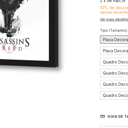
2
x
de
R$5,19
10% de desco
(apenas NuvemPa
Ver mais detalh
Tipo (Tamanho)
Placa Decora
Placa Decora
Quadro Decor
Quadro Decor
Quadro Decor
Quadro Deco
GUIA DE 