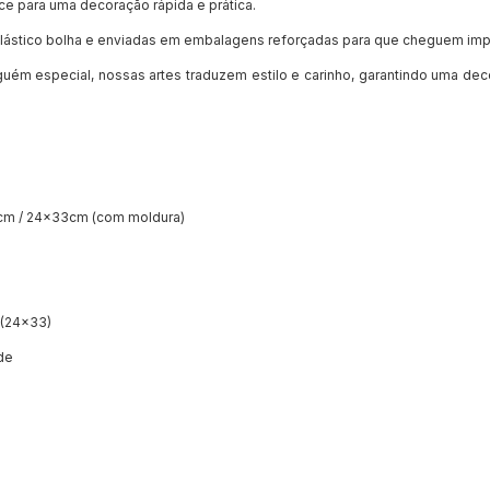
ce para uma decoração rápida e prática.
ástico bolha e enviadas em embalagens reforçadas para que cheguem imp
guém especial, nossas artes traduzem estilo e carinho, garantindo uma dec
cm / 24x33cm (com moldura)
g (24x33)
ade