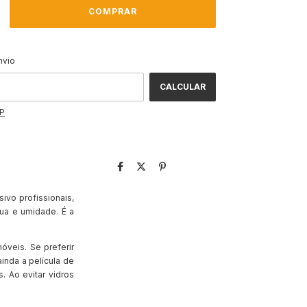
ALTERAR CEP
CEP:
nvio
CALCULAR
EP
ivo profissionais,
gua e umidade. É a
eis. Se preferir
inda a película de
. Ao evitar vidros