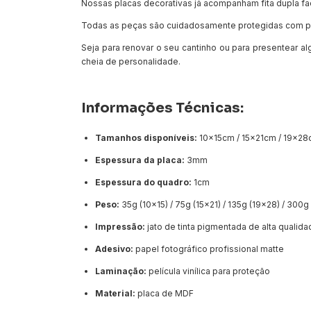
Nossas placas decorativas já acompanham fita dupla fa
Todas as peças são cuidadosamente protegidas com pl
Seja para renovar o seu cantinho ou para presentear al
cheia de personalidade.
Informações Técnicas:
Tamanhos disponíveis:
10x15cm / 15x21cm / 19x28
Espessura da placa:
3mm
Espessura do quadro:
1cm
Peso:
35g (10x15) / 75g (15x21) / 135g (19x28) / 300
Impressão:
jato de tinta pigmentada de alta qualid
Adesivo:
papel fotográfico profissional matte
Laminação:
película vinílica para proteção
Material:
placa de MDF