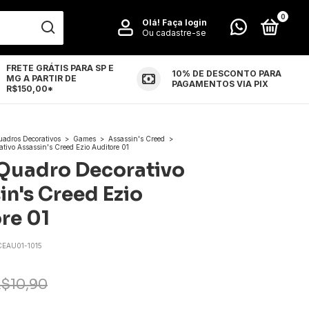
0
Olá!
Faça login
Ou cadastre-se
FRETE GRÁTIS PARA SP E
10% DE DESCONTO PARA
MG A PARTIR DE
LUÇÕES
CONTATO
PAGAMENTOS VIA PIX
R$150,00*
uadros Decorativos
>
Games
>
Assassin's Creed
>
tivo Assassin's Creed Ezio Auditore 01
Quadro Decorativo
in's Creed Ezio
re 01
EAU01-1015
$10,90