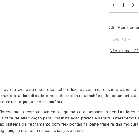
Entregas para o 
Meios de e
Não sei meu C
l que faltava para o seu espaço! Produzidos com impressão e papel ades
arante alta durabilidade e resistência contra arranhões, desbotamento, á
 com um toque pessoal e autêntico.
florestamento com acabamento laqueado e acompanham penduradores móv
la face de alta fixação para uma instalação prática e segura. Oferecemos a
ao sistema de fechamento com flexipontas na parte traseira das molduras
segurança em ambientes com crianças ou pets.