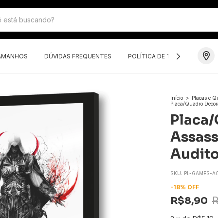
TAMANHOS
DÚVIDAS FREQUENTES
POLÍTICA DE TROCAS E DEVO
Início
>
Placas e Q
Placa/Quadro Decora
Placa/
Assass
Audito
SKU:
PL-GAMES-AC
-
18
%
OFF
R$8,90
R