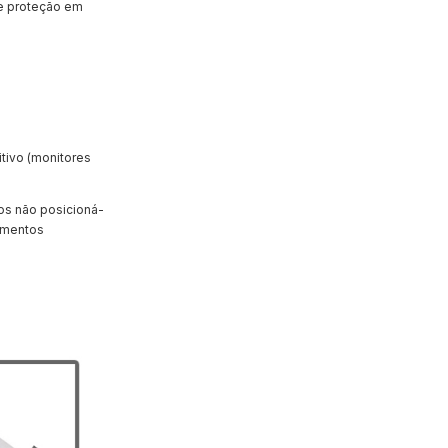
e proteção em
tivo (monitores
os não posicioná-
tamentos