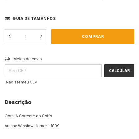
GUIA DE TAMANHOS
ALTERAR CEP
Entregas para o CEP:
Meios de envio
CALCULAR
Não sei meu CEP
Descrição
Obra: A Corrente do Golfo
Artista: Winslow Homer - 1899