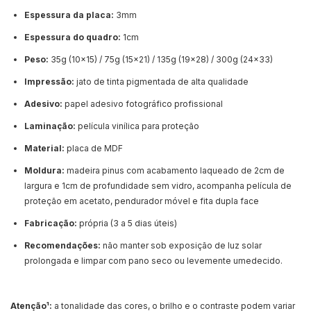
Espessura da placa:
3mm
Espessura do quadro:
1cm
Peso:
35g (10x15) / 75g (15x21) / 135g (19x28) / 300g (24x33)
Impressão:
jato de tinta pigmentada de alta qualidade
Adesivo:
papel adesivo fotográfico profissional
Laminação:
película vinílica para proteção
Material:
placa de MDF
Moldura:
madeira pinus com acabamento laqueado de 2cm de
largura e 1cm de profundidade sem vidro, acompanha película de
proteção em acetato, pendurador móvel e fita dupla face
Fabricação:
própria (3 a 5 dias úteis)
Recomendações:
não manter sob exposição de luz solar
prolongada e limpar com pano seco ou levemente umedecido.
Atenção¹:
a tonalidade das cores, o brilho e o contraste podem variar