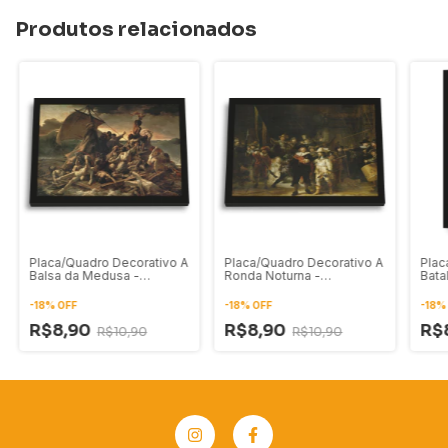
Produtos relacionados
Placa/Quadro Decorativo A
Placa/Quadro Decorativo A
Plac
Balsa da Medusa -
Ronda Noturna -
Bata
Théodore Géricault (1819)
Rembrandt (1642)
Isso
(152
-
18
%
OFF
-
18
%
OFF
-
18
R$8,90
R$8,90
R$
R$10,90
R$10,90