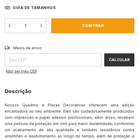
GUIA DE TAMANHOS
ALTERAR CEP
Entregas para o CEP:
Meios de envio
CALCULAR
Não sei meu CEP
Descrição
Nossos Quadros e Placas Decorativas oferecem uma adição
encantadora ao seu ambiente. Eles são cuidadosamente produzidos
com impressão e papel adesivo profissionais, além disso, recebem
uma película de proteção em vinil para maior durabilidade, conferindo
um acabamento de alta qualidade e também resistência contra
arranhões e desbotamento ao longo do tempo, além de proteção e