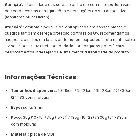
Atenção¹:
a tonalidade das cores, o brilho e o contraste podem variar
de acordo com as configurações e resoluções do seu dispositivo
(monitores ou celulares).
Atenção²:
embora a película de vinil aplicada em nossas placas e
quadros também ofereça proteção contra raios UV, recomendamos
não posicioná-los em locais onde fiquem expostos diretamente sob a
luz solar, pois a luz direta por períodos prolongados poderá causar
desbotamentos indesejados e uma menor durabilidade do produto.
Informações Técnicas:
Tamanhos disponíveis:
10x15cm / 15x21cm / 19x28cm / 21x30cm
(24x33 com moldura)
Espessura:
3mm
Peso:
35g (10x15) / 75g (15x21) / 135g (19x28) / 300g (24x33cm
com moldura)
Material:
placa de MDF